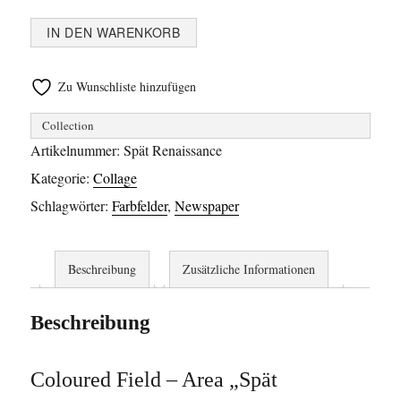
Coloured
IN DEN WARENKORB
Field
-
Zu Wunschliste hinzufügen
Area
Collection
"Spät
Artikelnummer:
Spät Renaissance
Renaissance"
Kategorie:
Collage
Menge
Schlagwörter:
Farbfelder
,
Newspaper
Beschreibung
Zusätzliche Informationen
Beschreibung
Coloured Field – Area „Spät