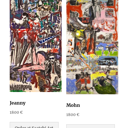
Jeanny
Mohn
1800
€
1800
€