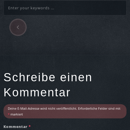
P
Beitragsnavigation
r
e
v
i
o
u
s
Schreibe einen
A
r
Kommentar
t
i
c
Deine E-Mail-Adresse wird nicht veröffentlicht.
Erforderliche Felder sind mit
l
*
markiert
e
Kommentar
*