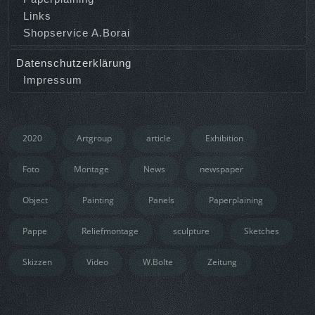
Links
Shopservice A.Borai
Datenschutzerklärung
Impressum
2020
Artgroup
article
Exhibition
Foto
Montage
News
newspaper
Object
Painting
Panels
Paperplaining
Pappe
Reliefmontage
sculpture
Sketches
Skizzen
Video
W.Bolte
Zeitung