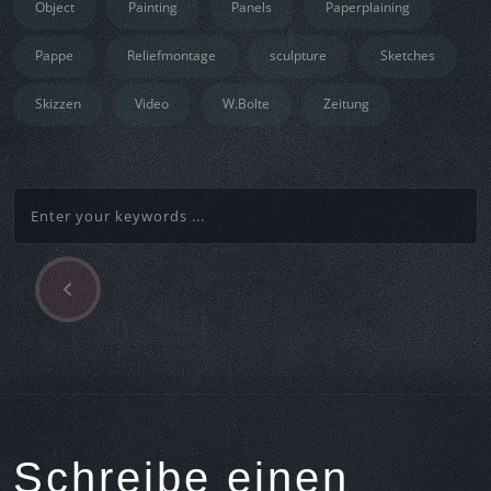
Object
Painting
Panels
Paperplaining
Pappe
Reliefmontage
sculpture
Sketches
Skizzen
Video
W.Bolte
Zeitung
P
Beitragsnavigation
r
e
v
i
o
u
s
Schreibe einen
A