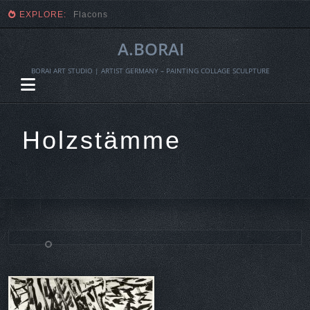
EXPLORE:
Fragmente einer Ernte
A.BORAI
BORAI ART STUDIO | ARTIST GERMANY – PAINTING COLLAGE SCULPTURE
Holzstämme
Skip
to
content