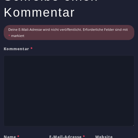
r
Kommentar
t
i
c
Deine E-Mail-Adresse wird nicht veröffentlicht.
Erforderliche Felder sind mit
l
*
markiert
e
Kommentar
*
Name
*
E-Mail-Adresse
*
Website