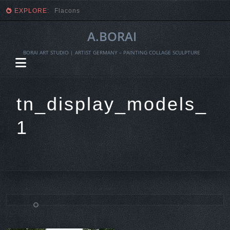
EXPLORE:
Fragmente einer Ernte
A.BORAI
BORAI ART STUDIO | ARTIST GERMANY – PAINTING COLLAGE SCULPTURE
tn_display_models_
1
Skip
to
content