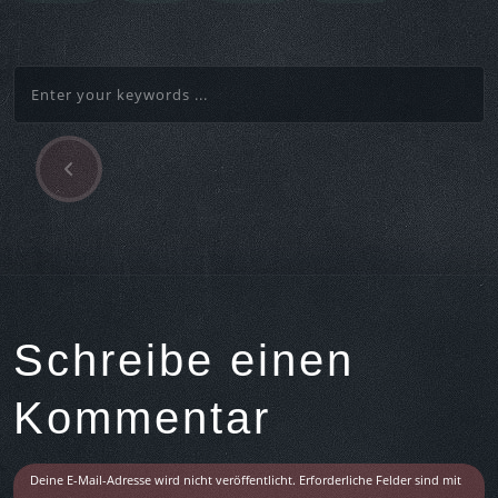
P
Beitragsnavigation
r
e
v
i
o
u
s
Schreibe einen
A
r
Kommentar
t
i
c
Deine E-Mail-Adresse wird nicht veröffentlicht.
Erforderliche Felder sind mit