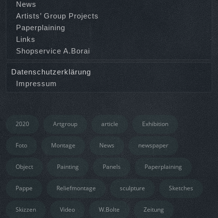
News
Artists’ Group Projects
Paperplaining
Links
Shopservice A.Borai
Datenschutzerklärung
Impressum
2020
Artgroup
article
Exhibition
Foto
Montage
News
newspaper
Object
Painting
Panels
Paperplaining
Pappe
Reliefmontage
sculpture
Sketches
Skizzen
Video
W.Bolte
Zeitung