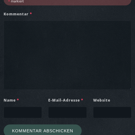
l
*
markiert
e
Kommentar
*
Name
*
E-Mail-Adresse
*
Website