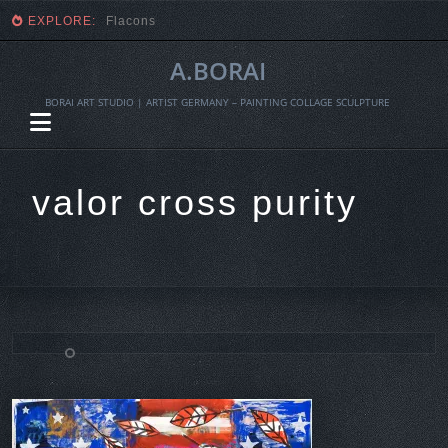
EXPLORE:
Fragmente einer Ernte
A.BORAI
BORAI ART STUDIO | ARTIST GERMANY – PAINTING COLLAGE SCULPTURE
valor cross purity
Skip
to
content