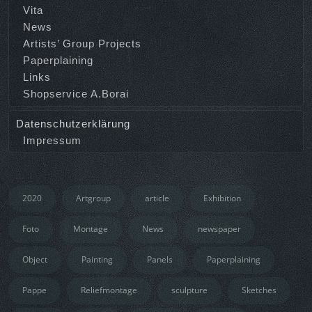
Vita
News
Artists’ Group Projects
Paperplaining
Links
Shopservice A.Borai
Datenschutzerklärung
Impressum
2020
Artgroup
article
Exhibition
Foto
Montage
News
newspaper
Object
Painting
Panels
Paperplaining
Pappe
Reliefmontage
sculpture
Sketches